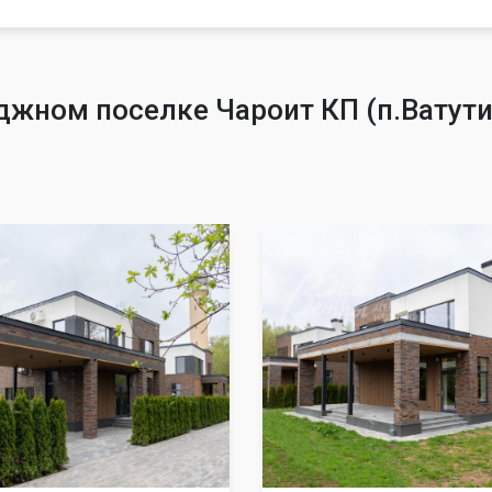
джном поселке Чароит КП (п.Ватут