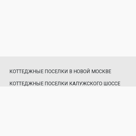
КОТТЕДЖНЫЕ ПОСЕЛКИ В НОВОЙ МОСКВЕ
КОТТЕДЖНЫЕ ПОСЕЛКИ КАЛУЖСКОГО ШОССЕ
КОТТЕДЖНЫЕ ПОСЕЛКИ КИЕВСКОГО ШОССЕ
КОНТАКТЫ
Все права защищены © Белые Ветры 1991 - 2026