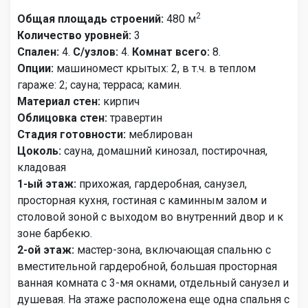
2
Общая площадь строений:
480 м
Количество уровней:
3
Спален:
4.
С/узлов:
4.
Комнат всего:
8.
Опции:
машиномест крытых: 2, в т.ч. в теплом
гараже: 2; сауна; терраса; камин.
Материал стен:
кирпич
Облицовка стен:
травертин
Стадия готовности:
меблирован
Цоколь:
сауна, домашний кинозал, постирочная,
кладовая
1-ый этаж:
прихожая, гардеробная, санузел,
просторная кухня, гостиная с каминным залом и
столовой зоной с выходом во внутренний двор и к
зоне барбекю.
2-ой этаж:
мастер-зона, включающая спальню с
вместительной гардеробной, большая просторная
ванная комната с 3-мя окнами, отдельный санузел и
душевая. На этаже расположена еще одна спальня с