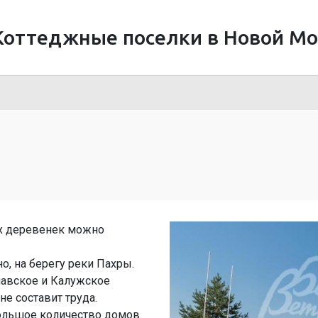
Коттеджные поселки в Новой Мо
х деревенек можно
о, на берегу реки Пахры.
шавское и Калужское
е составит труда.
ольшое количество домов