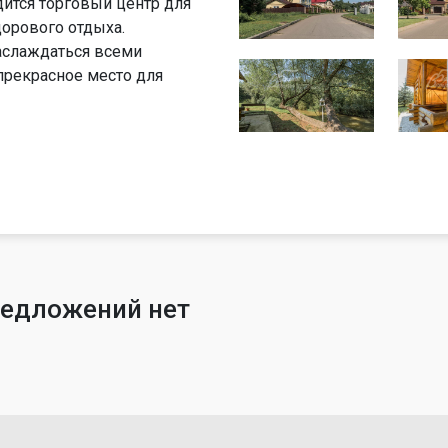
ится торговый центр для
орового отдыха.
аслаждаться всеми
прекрасное место для
редложений нет