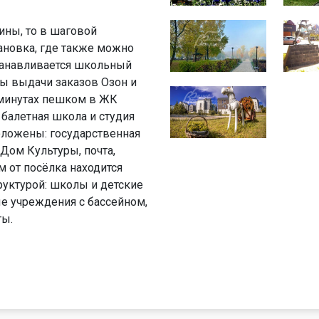
ины, то в шаговой
тановка, где также можно
станавливается школьный
ны выдачи заказов Озон и
0 минутах пешком в ЖК
 балетная школа и студия
положены: государственная
 Дом Культуры, почта,
м от посёлка находится
уктурой: школы и детские
е учреждения с бассейном,
ты.