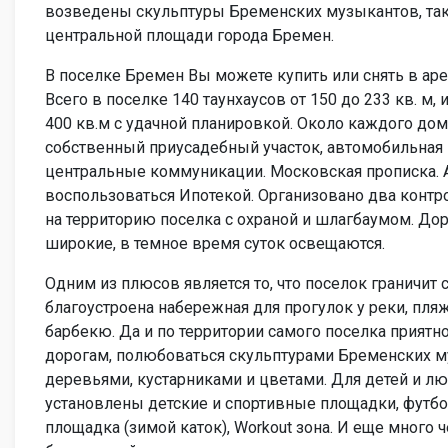
возведены скульптуры Бременских музыкантов, таки
центральной площади города Бремен.
В поселке Бремен Вы можете купить или снять в аре
Всего в поселке 140 таунхаусов от 150 до 233 кв. м, 
400 кв.м с удачной планировкой. Около каждого дом
собственный приусадебный участок, автомобильная 
центральные коммуникации. Московская прописка.
воспользоваться Ипотекой. Организовано два конт
на территорию поселка с охраной и шлагбаумом. Дор
широкие, в темное время суток освещаются.
Одним из плюсов является то, что поселок граничит 
благоустроена набережная для прогулок у реки, пляж
барбекю. Да и по территории самого поселка приятн
дорогам, полюбоваться скульптурами Бременских 
деревьями, кустарниками и цветами. Для детей и лю
установлены детские и спортивные площадки, футб
площадка (зимой каток), Workout зона. И еще много 