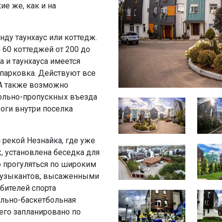
е же, как и на
нду таунхаус или коттедж.
и 60 коттеджей от 200 до
а и таунхауса имеется
парковка. Действуют все
 А также возможно
рольно-пропускных въезда
оги внутри поселка
с рекой Незнайка, где уже
, установлена беседка для
о прогуляться по широким
музыкантов, высаженными
бителей спорта
ольно-баскетбольная
чего запланировано по