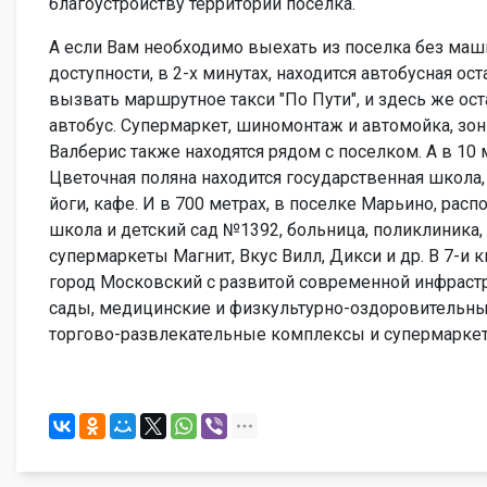
благоустройству территории поселка.
А если Вам необходимо выехать из поселка без маш
доступности, в 2-х минутах, находится автобусная ос
вызвать маршрутное такси "По Пути", и здесь же о
автобус. Супермаркет, шиномонтаж и автомойка, зо
Валберис также находятся рядом с поселком. А в 1
Цветочная поляна находится государственная школа,
йоги, кафе. И в 700 метрах, в поселке Марьино, рас
школа и детский сад №1392, больница, поликлиника,
супермаркеты Магнит, Вкус Вилл, Дикси и др. В 7-и к
город Московский с развитой современной инфрастр
сады, медицинские и физкультурно-оздоровительны
торгово-развлекательные комплексы и супермарке